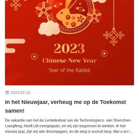
2023-02-10
In het Nieuwjaar, verheug me op de Toekomst
samen!
De vakantie van het de Lentefestival van de Technologieco. van Shenzhen
Liangfeng, heeft Ltd overgegaan, en wij zijn begonnen te werken. In het
nieuwe jaar, zijn wij alle droomjagers, en de weg is vooruit lang. Mei u en ik
werk en loop hand in hand om met een opwindender jaar samen samen in