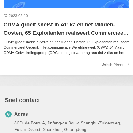
2023-02-10
CDMA groeit snelst in Afrika en het Midden-
Oosten, 65 Exploitanten realiseert Commercieel
Gebruik
CDMA groeit snelst in Afrika en het Midden-Oosten, 65 Exploitanten realiseert
Commercieel Gebruik Het communicatie Wereldnetwerk (CWW) 14 Maart,
CDMA-Ontwikkelingsgroep (CDG) kondigde vandaag aan dat Afrika en het
Midden-Oosten snelst - groeiende gebieden in termen van de netwerken van
3G CDMA en abonnees zijn geworden, en 65 exploitanten in 38 landen
Bekijk Meer
hebben gevestigd Deze technologie is verkozen om goedkope
telecommunicatiediensten aan meer dan 12 miljoen abonnees in het gebied
te verlenen. In de lijst van exploitanten hieronder, hebben de
Telecommunicatie Algerije, Movicel in Angola, Starcomms in Nigeria, Sudatel
in de Soedan, Wana in Marokko en Mobiel Yemen allen in het afgelopen jaar
overgegaan het één miljoen teken. Deze mijlpalen tonen aan dat CDMA2000
Snel contact
® snel de technologie van keus in nieuwe markten wordt
Adres
8CD, de Bouw A, Jinfeng-de Bouw, Shangbu-Zuidenweg,
Futian-District, Shenzhen, Guangdong