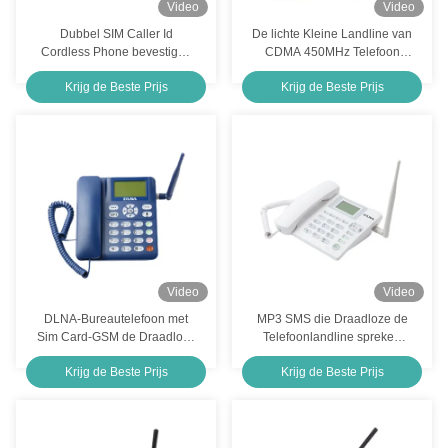
Video
Video
Dubbel SIM Caller Id
De lichte Kleine Landline van
Cordless Phone bevestigde
CDMA 450MHz Telefoon
de Draadloze Opslag van
1200mAh bevestigde
Krijg de Beste Prijs
Krijg de Beste Prijs
Telefoon Stabiele Prestaties
Cellulaire Terminal
Video
Video
DLNA-Bureautelefoon met
MP3 SMS die Draadloze de
Sim Card-GSM de Draadloze
Telefoonlandline spreken
Lange Reservetijd van de
van Identiteitskaart
Krijg de Beste Prijs
Krijg de Beste Prijs
Desktoptelefoon
Draadloze Telefoon met
Bezoekersidentiteitskaart