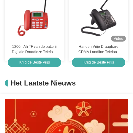
Video
1200mAh TF van de batterij
Handen Vrije Draagbare
Digitale Draadloze Telefoon
CDMA Landline Telefoon
Kaart Multitaal Cdma
450MHZ Cdma Draadloze
Krijg de Beste Prijs
Krijg de Beste Prijs
Draadloze Telefoon
Telefoon
Het Laatste Nieuws