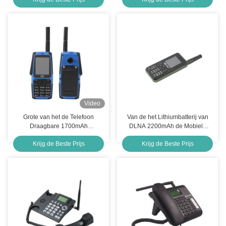
1000mAh-Handen Vrije
Landline Telefoon
Video
Grote van het de Telefoon
Van de het Lithiumbatterij van
Draagbare 1700mAh
DLNA 2200mAh de Mobiele
Toetsenbord van de
Telefoon Qualcomm 1110 Fm
Krijg de Beste Prijs
Krijg de Beste Prijs
Capaciteitscdma Eigenschap de
Radio Mobiele Telefoon
Eigenschaptelefoon