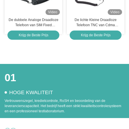
Video
Video
De dubbele Analoge Draadloze
De lichte Kleine Draadloze
Telefoon van SIM Fixed
Telefoon TNC van Cdma
Wireless Phone 850MHz SMS
Dubbele Sim Landline Phone
Krijg de Beste Prijs
Krijg de Beste Prijs
Dual Card-Groef Openlucht
01
HOGE KWALITEIT
Vertrouwenszegel, kredietcontrole, RoSH en beoordeling van de
leverancierscapaciteit. Het bedrijf heeft een strikt kwaliteitscontrolesysteem
en een professioneel testlaboratorium.