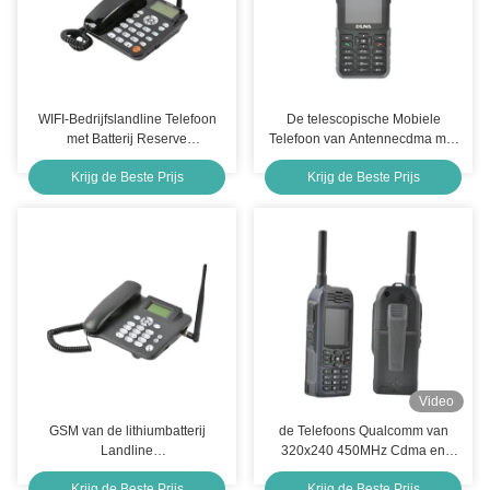
WIFI-Bedrijfslandline Telefoon
De telescopische Mobiele
met Batterij Reserve
Telefoon van Antennecdma met
Ingebouwde Macht 2000mAh
Sterke Signaalontvangst
Krijg de Beste Prijs
Krijg de Beste Prijs
Android
450Mhz
Video
GSM van de lithiumbatterij
de Telefoons Qualcomm van
Landline
320x240 450MHz Cdma en
Telefoonidentiteitskaart Radiale
Gsm Dubbel Sim Card Phone
Krijg de Beste Prijs
Krijg de Beste Prijs