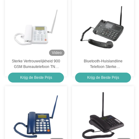
Video
Sterke Vertrouwelijkheid 900
Bluetooth-Huislandline
GSM Bureautelefoon TNC
Telefoon Sterke
Vrij Sim Based Desk Phone
Vertrouwelijkheid Draadloze
Krijg de Beste Prijs
Krijg de Beste Prijs
Hands
Landline Telefoons